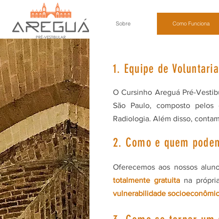
Sobre
Como Funciona
1. Equipe de Voluntari
O Cursinho Areguá Pré-Vestib
São Paulo, composto pelos 
Radiologia. Além disso, conta
2. Como e quem podem
Oferecemos aos nossos alun
totalmente gratuita
na própri
vulnerabilidade socioeconômi