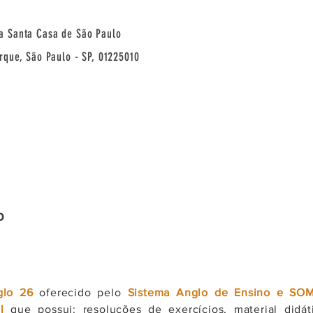
a Santa Casa de São Paulo
arque, São Paulo - SP, 01225010
P
glo 26
oferecido pelo
Sistema Anglo de Ensino e SO
ll
que possui: resoluções de exercícios, material didá