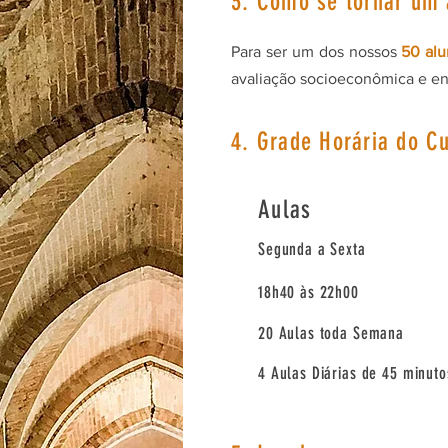
3. Como se tornar um
Para ser um dos nossos
50 alu
avaliação socioeconômica e ent
4. Grade Horária do C
Aulas
Segunda a Sexta
18h40 às 22h00
20 Aulas toda Semana
4 Aulas Diárias de 45 minuto