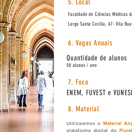
5. Local
Faculdade de Ciências Médicas d
Largo Santa Cecília, 47- Vila Bu
6. Vagas Anuais
Quantidade de alunos
50 alunos / ano
7. Foco
ENEM, FUVEST e VUNES
8. Material
Utilizaremos o
Material An
plataforma digital do
Plura