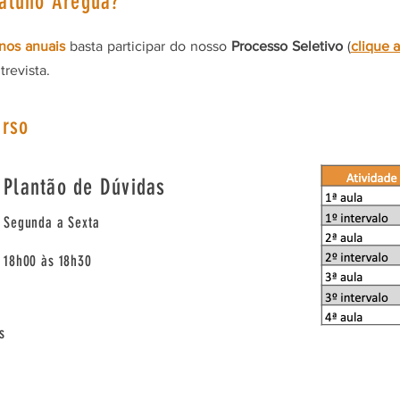
 aluno Areguá?
nos anuais
basta participar do nosso
Processo Seletivo
(
clique 
revista.
urso
Plantão de Dúvidas
Segunda a Sexta
18h00 às 18h30
s